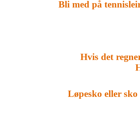
Bli med på tennislei
Hvis det regner
H
Løpesko eller sk