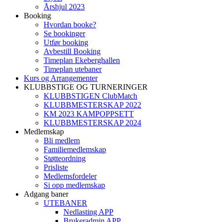
Årshjul 2023
Booking
Hvordan booke?
Se bookinger
Utfør booking
Avbestill Booking
Timeplan Ekeberghallen
Timeplan utebaner
Kurs og Arrangementer
KLUBBSTIGE OG TURNERINGER
KLUBBSTIGEN ClubMatch
KLUBBMESTERSKAP 2022
KM 2023 KAMPOPPSETT
KLUBBMESTERSKAP 2024
Medlemskap
Bli medlem
Familiemedlemskap
Støtteordning
Prisliste
Medlemsfordeler
Si opp medlemskap
Adgang baner
UTEBANER
Nedlasting APP
Brukeradmin APP