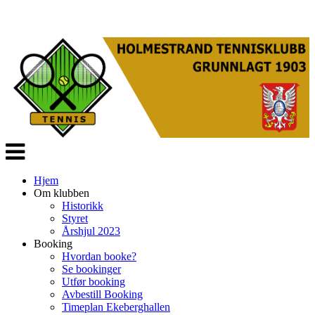
Veksle
navigasjon
Hjem
Om klubben
Historikk
Styret
Årshjul 2023
Booking
Hvordan booke?
Se bookinger
Utfør booking
Avbestill Booking
Timeplan Ekeberghallen