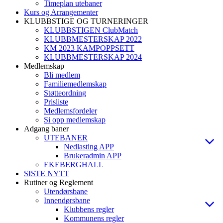
Timeplan utebaner
Kurs og Arrangementer
KLUBBSTIGE OG TURNERINGER
KLUBBSTIGEN ClubMatch
KLUBBMESTERSKAP 2022
KM 2023 KAMPOPPSETT
KLUBBMESTERSKAP 2024
Medlemskap
Bli medlem
Familiemedlemskap
Støtteordning
Prisliste
Medlemsfordeler
Si opp medlemskap
Adgang baner
UTEBANER
Nedlasting APP
Brukeradmin APP
EKEBERGHALL
SISTE NYTT
Rutiner og Reglement
Utendørsbane
Innendørsbane
Klubbens regler
Kommunens regler