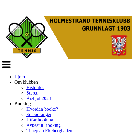
Veksle
navigasjon
Hjem
Om klubben
Historikk
Styret
Årshjul 2023
Booking
Hvordan booke?
Se bookinger
Utfør booking
Avbestill Booking
Timeplan Ekeberghallen