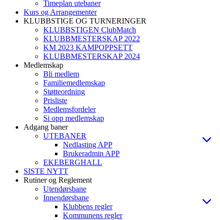
Timeplan utebaner
Kurs og Arrangementer
KLUBBSTIGE OG TURNERINGER
KLUBBSTIGEN ClubMatch
KLUBBMESTERSKAP 2022
KM 2023 KAMPOPPSETT
KLUBBMESTERSKAP 2024
Medlemskap
Bli medlem
Familiemedlemskap
Støtteordning
Prisliste
Medlemsfordeler
Si opp medlemskap
Adgang baner
UTEBANER
Nedlasting APP
Brukeradmin APP
EKEBERGHALL
SISTE NYTT
Rutiner og Reglement
Utendørsbane
Innendørsbane
Klubbens regler
Kommunens regler