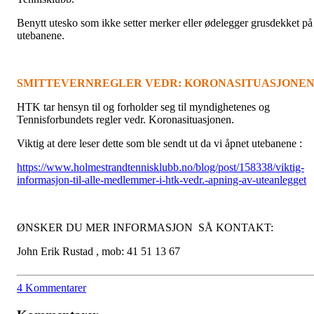
Benytt utesko som ikke setter merker eller ødelegger grusdekket på
utebanene.
SMITTEVERNREGLER VEDR: KORONASITUASJONE
HTK tar hensyn til og forholder seg til myndighetenes og
Tennisforbundets regler vedr. Koronasituasjonen.
Viktig at dere leser dette som ble sendt ut da vi åpnet utebanene :
https://www.holmestrandtennisklubb.no/blog/post/158338/viktig-
informasjon-til-alle-medlemmer-i-htk-vedr.-apning-av-uteanlegget
ØNSKER DU MER INFORMASJON SÅ KONTAKT:
John Erik Rustad , mob: 41 51 13 67
4 Kommentarer