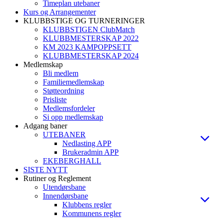
Timeplan utebaner
Kurs og Arrangementer
KLUBBSTIGE OG TURNERINGER
KLUBBSTIGEN ClubMatch
KLUBBMESTERSKAP 2022
KM 2023 KAMPOPPSETT
KLUBBMESTERSKAP 2024
Medlemskap
Bli medlem
Familiemedlemskap
Støtteordning
Prisliste
Medlemsfordeler
Si opp medlemskap
Adgang baner
UTEBANER
Nedlasting APP
Brukeradmin APP
EKEBERGHALL
SISTE NYTT
Rutiner og Reglement
Utendørsbane
Innendørsbane
Klubbens regler
Kommunens regler