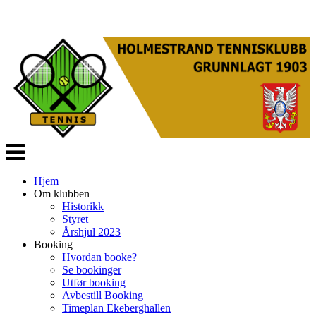
Veksle
navigasjon
Hjem
Om klubben
Historikk
Styret
Årshjul 2023
Booking
Hvordan booke?
Se bookinger
Utfør booking
Avbestill Booking
Timeplan Ekeberghallen