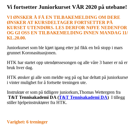
Vi fortsetter Juniorkurset VÅR 2020 på utebane!
VI ØNSKER Å FÅ EN TILBAKEMELDING OM DERE
ØNSKER AT KURSDELTAGER FORTSETTER PÅ
KURSET UTENDØRS. LES DERFOR NØYE NEDENFOR
OG GI OSS EN TILBAKEMELDING INNEN MANDAG 11/
KL.20.00.
Juniorkurset som ble kjørt igang etter jul fikk en brå stopp i mars
grunnet Koronasituasjonen.
HTK har startet opp utendørssesongen og alle våre 3 baner er nå er 
bruk hver dag.
HTK ønsker gi alle som meldte seg på og har deltatt på juniorkurse
i vinter mulighet for å fortsette treningen ute.
Instruktør er som på tidligere juniorkurs,Thomas Wettergren fra
T&T Tennisakademi DA (
T&T Tennisakademi DA
)
I tillegg
stiller hjelpeinstruktører fra HTK.
Varighet: 6 treninger