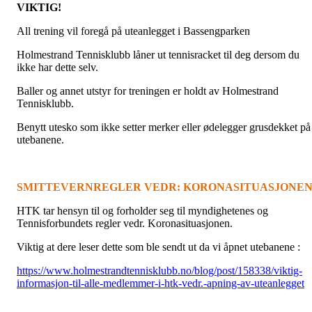
VIKTIG!
All trening vil foregå på uteanlegget i Bassengparken
Holmestrand Tennisklubb låner ut tennisracket til deg dersom du
ikke har dette selv.
Baller og annet utstyr for treningen er holdt av Holmestrand
Tennisklubb.
Benytt utesko som ikke setter merker eller ødelegger grusdekket på
utebanene.
SMITTEVERNREGLER VEDR: KORONASITUASJONE
HTK tar hensyn til og forholder seg til myndighetenes og
Tennisforbundets regler vedr. Koronasituasjonen.
Viktig at dere leser dette som ble sendt ut da vi åpnet utebanene :
https://www.holmestrandtennisklubb.no/blog/post/158338/viktig-
informasjon-til-alle-medlemmer-i-htk-vedr.-apning-av-uteanlegget