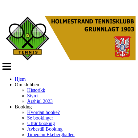
Veksle
navigasjon
Hjem
Om klubben
Historikk
Styret
Årshjul 2023
Booking
Hvordan booke?
Se bookinger
Utfør booking
Avbestill Booking
Timeplan Ekeberghallen