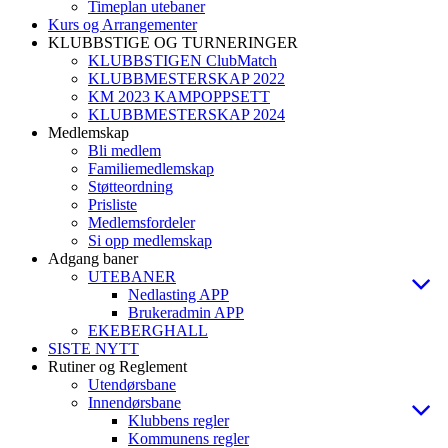
Timeplan utebaner
Kurs og Arrangementer
KLUBBSTIGE OG TURNERINGER
KLUBBSTIGEN ClubMatch
KLUBBMESTERSKAP 2022
KM 2023 KAMPOPPSETT
KLUBBMESTERSKAP 2024
Medlemskap
Bli medlem
Familiemedlemskap
Støtteordning
Prisliste
Medlemsfordeler
Si opp medlemskap
Adgang baner
UTEBANER
Nedlasting APP
Brukeradmin APP
EKEBERGHALL
SISTE NYTT
Rutiner og Reglement
Utendørsbane
Innendørsbane
Klubbens regler
Kommunens regler