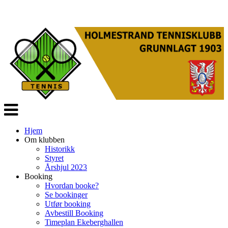
Veksle
navigasjon
Hjem
Om klubben
Historikk
Styret
Årshjul 2023
Booking
Hvordan booke?
Se bookinger
Utfør booking
Avbestill Booking
Timeplan Ekeberghallen