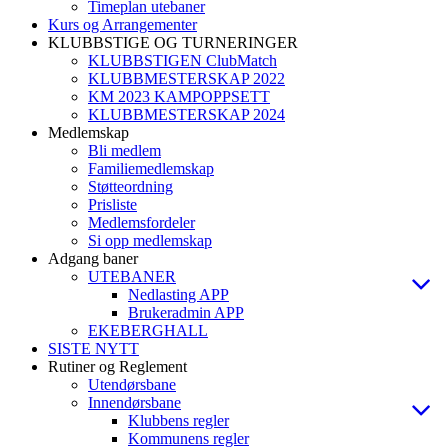
Timeplan utebaner
Kurs og Arrangementer
KLUBBSTIGE OG TURNERINGER
KLUBBSTIGEN ClubMatch
KLUBBMESTERSKAP 2022
KM 2023 KAMPOPPSETT
KLUBBMESTERSKAP 2024
Medlemskap
Bli medlem
Familiemedlemskap
Støtteordning
Prisliste
Medlemsfordeler
Si opp medlemskap
Adgang baner
UTEBANER
Nedlasting APP
Brukeradmin APP
EKEBERGHALL
SISTE NYTT
Rutiner og Reglement
Utendørsbane
Innendørsbane
Klubbens regler
Kommunens regler