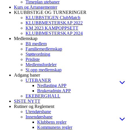
Timeplan utebaner
Kurs og Arrangementer
KLUBBSTIGE OG TURNERINGER
KLUBBSTIGEN ClubMatch
KLUBBMESTERSKAP 2022
KM 2023 KAMPOPPSETT
KLUBBMESTERSKAP 2024
Medlemskap
Bli medlem
Familiemedlemskap
Støtteordning
Prisliste
Medlemsfordeler
Si opp medlemskap
Adgang baner
UTEBANER
Nedlasting APP
Brukeradmin APP
EKEBERGHALL
SISTE NYTT
Rutiner og Reglement
Utendørsbane
Innendørsbane
Klubbens regler
Kommunens regler