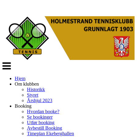
Veksle
navigasjon
Hjem
Om klubben
Historikk
Styret
Årshjul 2023
Booking
Hvordan booke?
Se bookinger
Utfør booking
Avbestill Booking
Timeplan Ekeberghallen