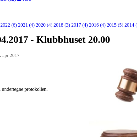
)
2022 (6)
2021 (4)
2020 (4)
2018 (3)
2017 (4)
2016 (4)
2015 (5)
2014 (
04.2017 - Klubbhuset 20.00
. apr 2017
 å undertegne protokollen.