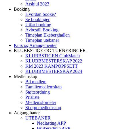
Årshjul 2023
Booking
Hvordan booke?
Se bookinger
Utfør booking
Avbestill Booking
Timeplan Ekeberghallen
Timeplan utebaner
Kurs og Arrangementer
KLUBBSTIGE OG TURNERINGER
KLUBBSTIGEN ClubMatch
KLUBBMESTERSKAP 2022
KM 2023 KAMPOPPSETT
KLUBBMESTERSKAP 2024
Medlemskap
Bli medlem
Familiemedlemskap
Støtteordning
Prisliste
Medlemsfordeler
Si opp medlemskap
Adgang baner
UTEBANER
Nedlasting APP
Brukeradmin APP