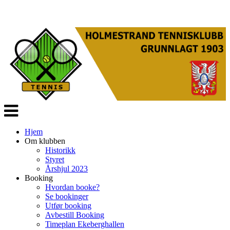
Veksle
navigasjon
Hjem
Om klubben
Historikk
Styret
Årshjul 2023
Booking
Hvordan booke?
Se bookinger
Utfør booking
Avbestill Booking
Timeplan Ekeberghallen