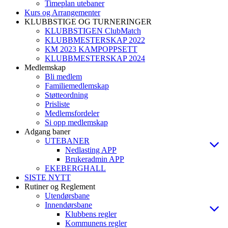
Timeplan utebaner
Kurs og Arrangementer
KLUBBSTIGE OG TURNERINGER
KLUBBSTIGEN ClubMatch
KLUBBMESTERSKAP 2022
KM 2023 KAMPOPPSETT
KLUBBMESTERSKAP 2024
Medlemskap
Bli medlem
Familiemedlemskap
Støtteordning
Prisliste
Medlemsfordeler
Si opp medlemskap
Adgang baner
UTEBANER
Nedlasting APP
Brukeradmin APP
EKEBERGHALL
SISTE NYTT
Rutiner og Reglement
Utendørsbane
Innendørsbane
Klubbens regler
Kommunens regler