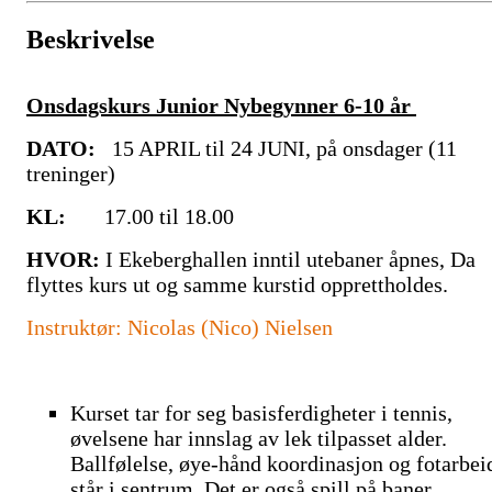
Beskrivelse
Onsdagskurs Junior Nybegynner 6-10 år
DATO:
15 APRIL til 24 JUNI, på onsdager (11
treninger)
KL:
17.00 til 18.00
HVOR:
I Ekeberghallen inntil utebaner åpnes, Da
flyttes kurs ut og samme kurstid opprettholdes.
Instruktør: Nicolas (Nico) Nielsen
Kurset tar for seg basisferdigheter i tennis,
øvelsene har innslag av lek tilpasset alder.
Ballfølelse, øye-hånd koordinasjon og fotarbei
står i sentrum. Det er også spill på baner