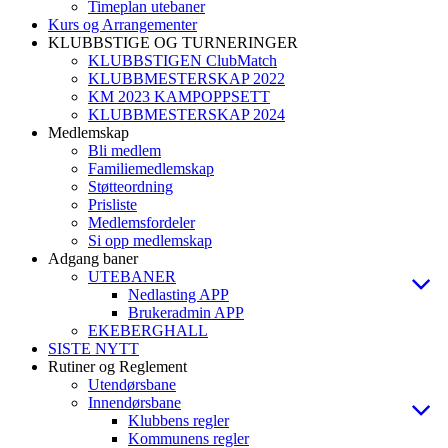
Timeplan utebaner
Kurs og Arrangementer
KLUBBSTIGE OG TURNERINGER
KLUBBSTIGEN ClubMatch
KLUBBMESTERSKAP 2022
KM 2023 KAMPOPPSETT
KLUBBMESTERSKAP 2024
Medlemskap
Bli medlem
Familiemedlemskap
Støtteordning
Prisliste
Medlemsfordeler
Si opp medlemskap
Adgang baner
UTEBANER
Nedlasting APP
Brukeradmin APP
EKEBERGHALL
SISTE NYTT
Rutiner og Reglement
Utendørsbane
Innendørsbane
Klubbens regler
Kommunens regler