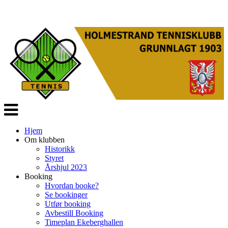
Veksle
navigasjon
Hjem
Om klubben
Historikk
Styret
Årshjul 2023
Booking
Hvordan booke?
Se bookinger
Utfør booking
Avbestill Booking
Timeplan Ekeberghallen