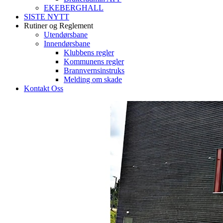
EKEBERGHALL
SISTE NYTT
Rutiner og Reglement
Utendørsbane
Innendørsbane
Klubbens regler
Kommunens regler
Brannvernsinstruks
Melding om skade
Kontakt Oss