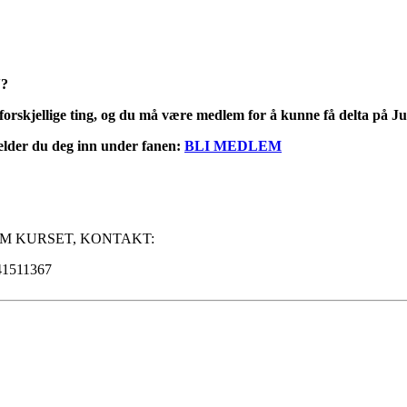
?
orskjellige ting, og du må være medlem for å kunne få delta på J
lder du deg inn under fanen:
BLI MEDLEM
M KURSET, KONTAKT:
 41511367