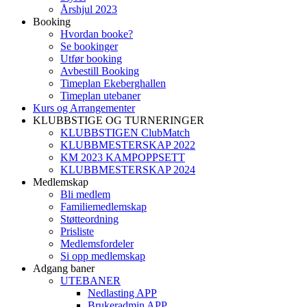
Årshjul 2023
Booking
Hvordan booke?
Se bookinger
Utfør booking
Avbestill Booking
Timeplan Ekeberghallen
Timeplan utebaner
Kurs og Arrangementer
KLUBBSTIGE OG TURNERINGER
KLUBBSTIGEN ClubMatch
KLUBBMESTERSKAP 2022
KM 2023 KAMPOPPSETT
KLUBBMESTERSKAP 2024
Medlemskap
Bli medlem
Familiemedlemskap
Støtteordning
Prisliste
Medlemsfordeler
Si opp medlemskap
Adgang baner
UTEBANER
Nedlasting APP
Brukeradmin APP