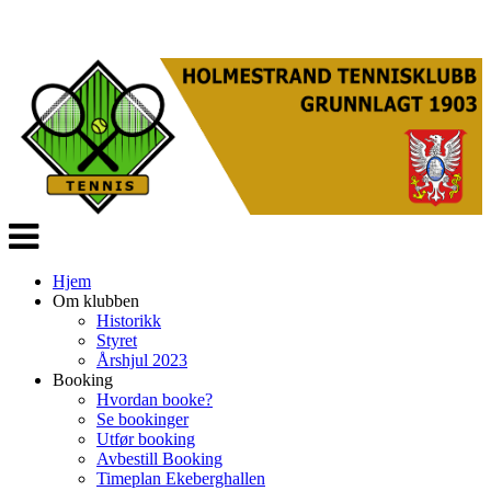
Veksle
navigasjon
Hjem
Om klubben
Historikk
Styret
Årshjul 2023
Booking
Hvordan booke?
Se bookinger
Utfør booking
Avbestill Booking
Timeplan Ekeberghallen