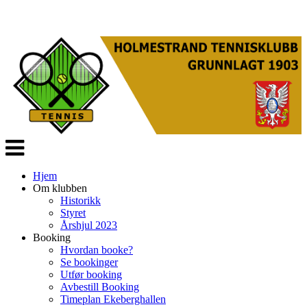
Veksle
navigasjon
Hjem
Om klubben
Historikk
Styret
Årshjul 2023
Booking
Hvordan booke?
Se bookinger
Utfør booking
Avbestill Booking
Timeplan Ekeberghallen