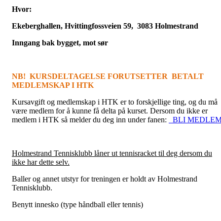
Hvor:
Ekeberghallen, Hvittingfossveien 59, 3083 Holmestrand
Inngang bak bygget, mot sør
NB! KURSDELTAGELSE FORUTSETTER BETALT
MEDLEMSKAP I HTK
Kursavgift og medlemskap i HTK er to forskjellige ting, og du må
være medlem for å kunne få delta på kurset. Dersom du ikke er
medlem i HTK så melder du deg inn under fanen:
BLI MEDLE
Holmestrand Tennisklubb låner ut tennisracket til deg dersom du
ikke har dette selv.
Baller og annet utstyr for treningen er holdt av Holmestrand
Tennisklubb.
Benytt innesko (type håndball eller tennis)