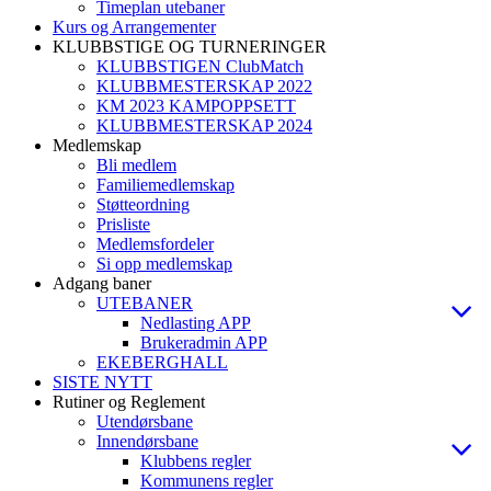
Timeplan utebaner
Kurs og Arrangementer
KLUBBSTIGE OG TURNERINGER
KLUBBSTIGEN ClubMatch
KLUBBMESTERSKAP 2022
KM 2023 KAMPOPPSETT
KLUBBMESTERSKAP 2024
Medlemskap
Bli medlem
Familiemedlemskap
Støtteordning
Prisliste
Medlemsfordeler
Si opp medlemskap
Adgang baner
UTEBANER
Nedlasting APP
Brukeradmin APP
EKEBERGHALL
SISTE NYTT
Rutiner og Reglement
Utendørsbane
Innendørsbane
Klubbens regler
Kommunens regler