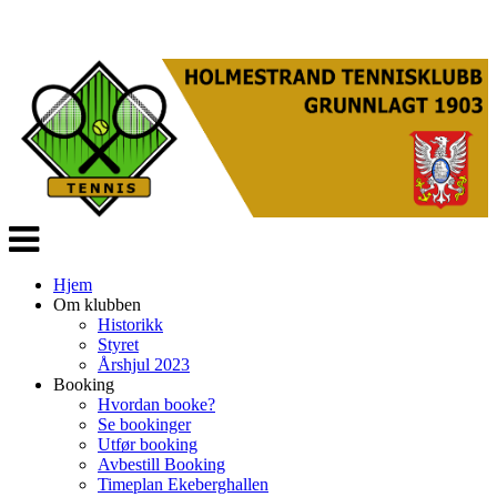
Veksle
navigasjon
Hjem
Om klubben
Historikk
Styret
Årshjul 2023
Booking
Hvordan booke?
Se bookinger
Utfør booking
Avbestill Booking
Timeplan Ekeberghallen