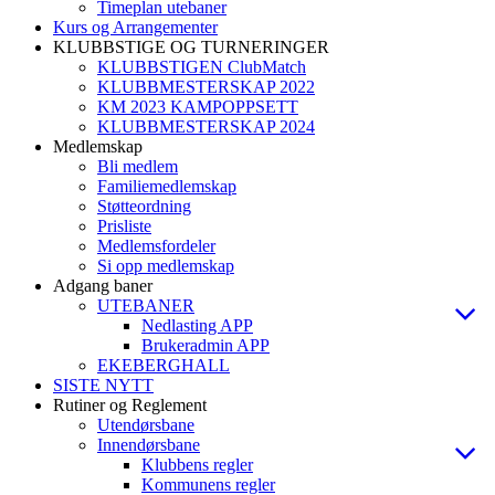
Timeplan utebaner
Kurs og Arrangementer
KLUBBSTIGE OG TURNERINGER
KLUBBSTIGEN ClubMatch
KLUBBMESTERSKAP 2022
KM 2023 KAMPOPPSETT
KLUBBMESTERSKAP 2024
Medlemskap
Bli medlem
Familiemedlemskap
Støtteordning
Prisliste
Medlemsfordeler
Si opp medlemskap
Adgang baner
UTEBANER
Nedlasting APP
Brukeradmin APP
EKEBERGHALL
SISTE NYTT
Rutiner og Reglement
Utendørsbane
Innendørsbane
Klubbens regler
Kommunens regler