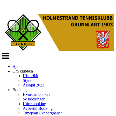
Veksle
navigasjon
Hjem
Om klubben
Historikk
Styret
Årshjul 2023
Booking
Hvordan booke?
Se bookinger
Utfør booking
Avbestill Booking
Timeplan Ekeberghallen