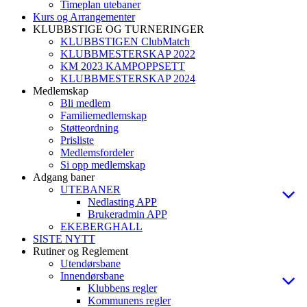
Timeplan utebaner
Kurs og Arrangementer
KLUBBSTIGE OG TURNERINGER
KLUBBSTIGEN ClubMatch
KLUBBMESTERSKAP 2022
KM 2023 KAMPOPPSETT
KLUBBMESTERSKAP 2024
Medlemskap
Bli medlem
Familiemedlemskap
Støtteordning
Prisliste
Medlemsfordeler
Si opp medlemskap
Adgang baner
UTEBANER
Nedlasting APP
Brukeradmin APP
EKEBERGHALL
SISTE NYTT
Rutiner og Reglement
Utendørsbane
Innendørsbane
Klubbens regler
Kommunens regler