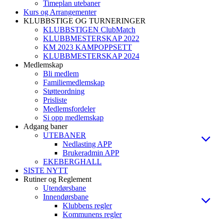
Timeplan utebaner
Kurs og Arrangementer
KLUBBSTIGE OG TURNERINGER
KLUBBSTIGEN ClubMatch
KLUBBMESTERSKAP 2022
KM 2023 KAMPOPPSETT
KLUBBMESTERSKAP 2024
Medlemskap
Bli medlem
Familiemedlemskap
Støtteordning
Prisliste
Medlemsfordeler
Si opp medlemskap
Adgang baner
UTEBANER
Nedlasting APP
Brukeradmin APP
EKEBERGHALL
SISTE NYTT
Rutiner og Reglement
Utendørsbane
Innendørsbane
Klubbens regler
Kommunens regler