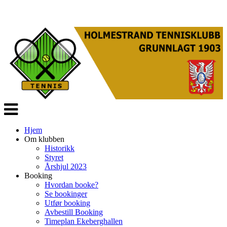
Veksle
navigasjon
Hjem
Om klubben
Historikk
Styret
Årshjul 2023
Booking
Hvordan booke?
Se bookinger
Utfør booking
Avbestill Booking
Timeplan Ekeberghallen