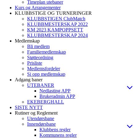
Timeplan utebaner
Kurs og Arrangementer
KLUBBSTIGE OG TURNERINGER
KLUBBSTIGEN ClubMatch
KLUBBMESTERSKAP 2022
KM 2023 KAMPOPPSETT
KLUBBMESTERSKAP 2024
Medlemskap
Bli medlem
Familiemedlemskap
Støtteordning
Prisliste
Medlemsfordeler
Si opp medlemskap
Adgang baner
UTEBANER
Nedlasting APP
Brukeradmin APP
EKEBERGHALL
SISTE NYTT
Rutiner og Reglement
Utendørsbane
Innendørsbane
Klubbens regler
Kommunens regler