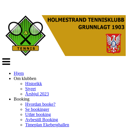
Veksle
navigasjon
Hjem
Om klubben
Historikk
Styret
Årshjul 2023
Booking
Hvordan booke?
Se bookinger
Utfør booking
Avbestill Booking
Timeplan Ekeberghallen