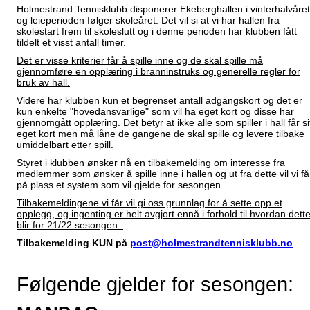
Holmestrand Tennisklubb disponerer Ekeberghallen i vinterhalvåret
og leieperioden følger skoleåret. Det vil si at vi har hallen fra
skolestart frem til skoleslutt og i denne perioden har klubben fått
tildelt et visst antall timer.
Det er visse kriterier får å spille inne og de skal spille må
gjennomføre en opplæring i branninstruks og generelle regler for
bruk av hall.
Videre har klubben kun et begrenset antall adgangskort og det er
kun enkelte "hovedansvarlige" som vil ha eget kort og disse har
gjennomgått opplæring. Det betyr at ikke alle som spiller i hall får si
eget kort men må låne de gangene de skal spille og levere tilbake
umiddelbart etter spill.
Styret i klubben ønsker nå en tilbakemelding om interesse fra
medlemmer som ønsker å spille inne i hallen og ut fra dette vil vi få
på plass et system som vil gjelde for sesongen.
Tilbakemeldingene vi får vil gi oss grunnlag for å sette opp et
opplegg, og ingenting er helt avgjort ennå i forhold til hvordan dett
blir for 21/22 sesongen.
Tilbakemelding KUN på
post@holmestrandtennisklubb.no
Følgende gjelder for sesongen: