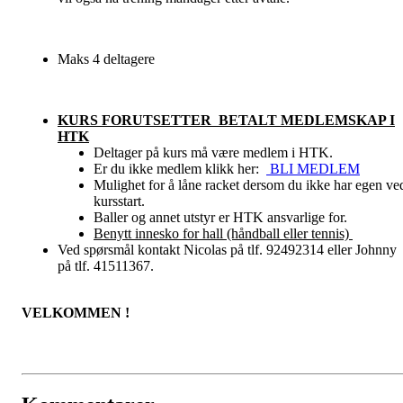
Maks 4 deltagere
KURS FORUTSETTER BETALT MEDLEMSKAP I
HTK
Deltager på kurs må være medlem i HTK.
Er du ikke medlem klikk her:
BLI MEDLEM
Mulighet for å låne racket dersom du ikke har egen ve
kursstart.
Baller og annet utstyr er HTK ansvarlige for.
Benytt innesko for hall (håndball eller tennis)
Ved spørsmål kontakt Nicolas på tlf. 92492314 eller Johnny
på tlf. 41511367.
VELKOMMEN !