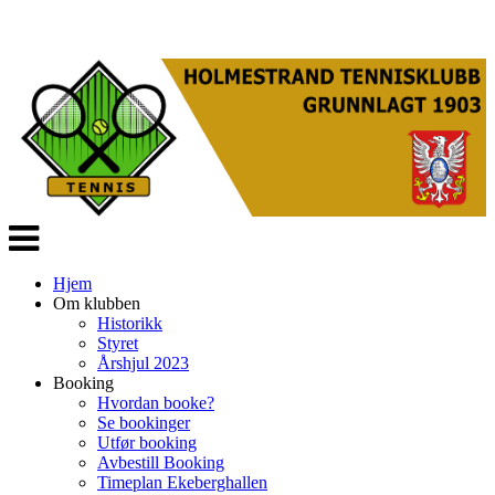
Veksle
navigasjon
Hjem
Om klubben
Historikk
Styret
Årshjul 2023
Booking
Hvordan booke?
Se bookinger
Utfør booking
Avbestill Booking
Timeplan Ekeberghallen