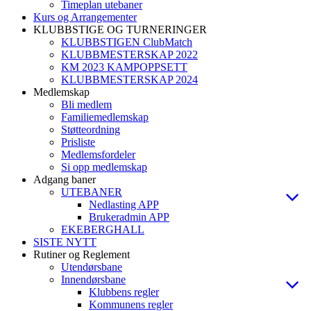
Timeplan utebaner
Kurs og Arrangementer
KLUBBSTIGE OG TURNERINGER
KLUBBSTIGEN ClubMatch
KLUBBMESTERSKAP 2022
KM 2023 KAMPOPPSETT
KLUBBMESTERSKAP 2024
Medlemskap
Bli medlem
Familiemedlemskap
Støtteordning
Prisliste
Medlemsfordeler
Si opp medlemskap
Adgang baner
UTEBANER
Nedlasting APP
Brukeradmin APP
EKEBERGHALL
SISTE NYTT
Rutiner og Reglement
Utendørsbane
Innendørsbane
Klubbens regler
Kommunens regler