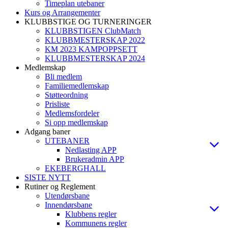
Timeplan utebaner
Kurs og Arrangementer
KLUBBSTIGE OG TURNERINGER
KLUBBSTIGEN ClubMatch
KLUBBMESTERSKAP 2022
KM 2023 KAMPOPPSETT
KLUBBMESTERSKAP 2024
Medlemskap
Bli medlem
Familiemedlemskap
Støtteordning
Prisliste
Medlemsfordeler
Si opp medlemskap
Adgang baner
UTEBANER
Nedlasting APP
Brukeradmin APP
EKEBERGHALL
SISTE NYTT
Rutiner og Reglement
Utendørsbane
Innendørsbane
Klubbens regler
Kommunens regler