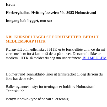
Hvor:
Ekeberghallen, Hvittingfossveien 59, 3083 Holmestrand
Inngang bak bygget, mot sør
NB! KURSDELTAGELSE FORUTSETTER BETALT
MEDLEMSKAP I HTK
Kursavgift og medlemskap i HTK er to forskjellige ting, og du må
være medlem for å kunne få delta på kurset. Dersom du ikke er
medlem i HTK så melder du deg inn under fanen:
BLI MEDLEM
Holmestrand Tennisklubb låner ut tennisracket til deg dersom du
ikke har dette selv.
Baller og annet utstyr for treningen er holdt av Holmestrand
Tennisklubb.
Benytt innesko (type håndball eller tennis)