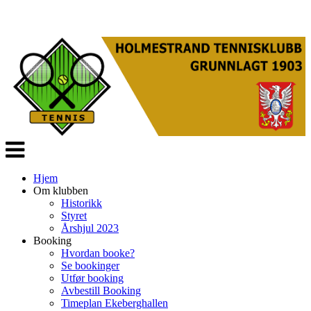
Veksle
navigasjon
Hjem
Om klubben
Historikk
Styret
Årshjul 2023
Booking
Hvordan booke?
Se bookinger
Utfør booking
Avbestill Booking
Timeplan Ekeberghallen