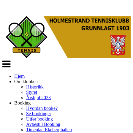
Veksle
navigasjon
Hjem
Om klubben
Historikk
Styret
Årshjul 2023
Booking
Hvordan booke?
Se bookinger
Utfør booking
Avbestill Booking
Timeplan Ekeberghallen