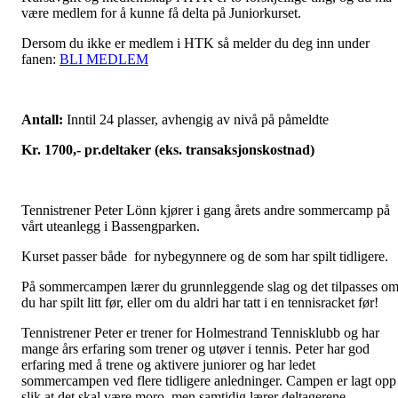
være medlem for å kunne få delta på Juniorkurset.
Dersom du ikke er medlem i HTK så melder du deg inn under
fanen:
BLI MEDLEM
Antall:
Inntil 24 plasser, avhengig av nivå på påmeldte
Kr. 1700,- pr.deltaker (eks. transaksjonskostnad)
Tennistrener Peter Lönn kjører i gang årets andre sommercamp på
vårt uteanlegg i Bassengparken.
Kurset passer både for nybegynnere og de som har spilt tidligere.
På sommercampen lærer du grunnleggende slag og det tilpasses o
du har spilt litt før, eller om du aldri har tatt i en tennisracket før!
Tennistrener Peter er trener for Holmestrand Tennisklubb og har
mange års erfaring som trener og utøver i tennis. Peter har god
erfaring med å trene og aktivere juniorer og har ledet
sommercampen ved flere tidligere anledninger. Campen er lagt opp
slik at det skal være moro, men samtidig lærer deltagerene