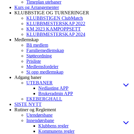
Timeplan utebaner
Kurs og Arrangementer
KLUBBSTIGE OG TURNERINGER
KLUBBSTIGEN ClubMatch
KLUBBMESTERSKAP 2022
KM 2023 KAMPOPPSETT
KLUBBMESTERSKAP 2024
Medlemskap
Bli medlem
Familiemedlemskap
Støtteordning
Prisliste
Medlemsfordeler
Si opp medlemskap
Adgang baner
UTEBANER
Nedlasting APP
Brukeradmin APP
EKEBERGHALL
SISTE NYTT
Rutiner og Reglement
Utendørsbane
Innendørsbane
Klubbens regler
Kommunens regler