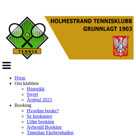
Veksle
navigasjon
Hjem
Om klubben
Historikk
Styret
Årshjul 2023
Booking
Hvordan booke?
Se bookinger
Utfør booking
Avbestill Booking
Timeplan Ekeberghallen