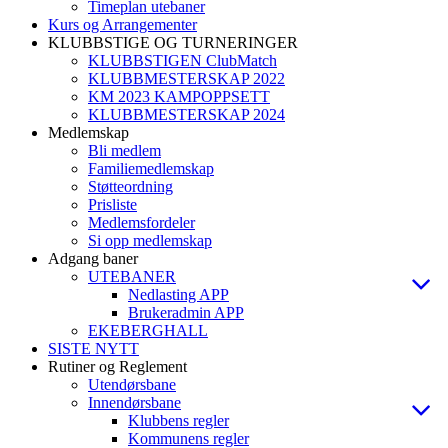
Timeplan utebaner
Kurs og Arrangementer
KLUBBSTIGE OG TURNERINGER
KLUBBSTIGEN ClubMatch
KLUBBMESTERSKAP 2022
KM 2023 KAMPOPPSETT
KLUBBMESTERSKAP 2024
Medlemskap
Bli medlem
Familiemedlemskap
Støtteordning
Prisliste
Medlemsfordeler
Si opp medlemskap
Adgang baner
UTEBANER
Nedlasting APP
Brukeradmin APP
EKEBERGHALL
SISTE NYTT
Rutiner og Reglement
Utendørsbane
Innendørsbane
Klubbens regler
Kommunens regler