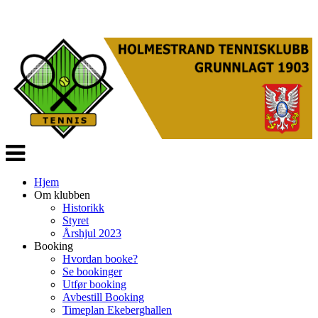
Veksle
navigasjon
Hjem
Om klubben
Historikk
Styret
Årshjul 2023
Booking
Hvordan booke?
Se bookinger
Utfør booking
Avbestill Booking
Timeplan Ekeberghallen