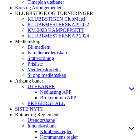
Timeplan utebaner
Kurs og Arrangementer
KLUBBSTIGE OG TURNERINGER
KLUBBSTIGEN ClubMatch
KLUBBMESTERSKAP 2022
KM 2023 KAMPOPPSETT
KLUBBMESTERSKAP 2024
Medlemskap
Bli medlem
Familiemedlemskap
Støtteordning
Prisliste
Medlemsfordeler
Si opp medlemskap
Adgang baner
UTEBANER
Nedlasting APP
Brukeradmin APP
EKEBERGHALL
SISTE NYTT
Rutiner og Reglement
Utendørsbane
Innendørsbane
Klubbens regler
Kommunens regler