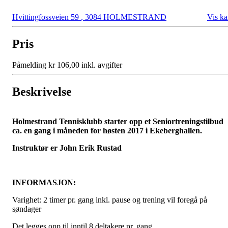
Hvittingfossveien 59
,
3084 HOLMESTRAND
Vis ka
Pris
Påmelding kr 106,00 inkl. avgifter
Beskrivelse
Holmestrand Tennisklubb starter opp et Seniortreningstilbud
ca. en gang i måneden for høsten 2017 i Ekeberghallen.
Instruktør er John Erik Rustad
INFORMASJON:
Varighet: 2 timer pr. gang inkl. pause og trening vil foregå på
søndager
Det legges opp til inntil 8 deltakere pr. gang