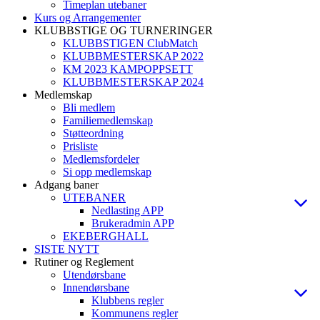
Timeplan utebaner
Kurs og Arrangementer
KLUBBSTIGE OG TURNERINGER
KLUBBSTIGEN ClubMatch
KLUBBMESTERSKAP 2022
KM 2023 KAMPOPPSETT
KLUBBMESTERSKAP 2024
Medlemskap
Bli medlem
Familiemedlemskap
Støtteordning
Prisliste
Medlemsfordeler
Si opp medlemskap
Adgang baner
UTEBANER
Nedlasting APP
Brukeradmin APP
EKEBERGHALL
SISTE NYTT
Rutiner og Reglement
Utendørsbane
Innendørsbane
Klubbens regler
Kommunens regler