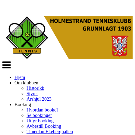
Veksle
navigasjon
Hjem
Om klubben
Historikk
Styret
Årshjul 2023
Booking
Hvordan booke?
Se bookinger
Utfør booking
Avbestill Booking
Timeplan Ekeberghallen