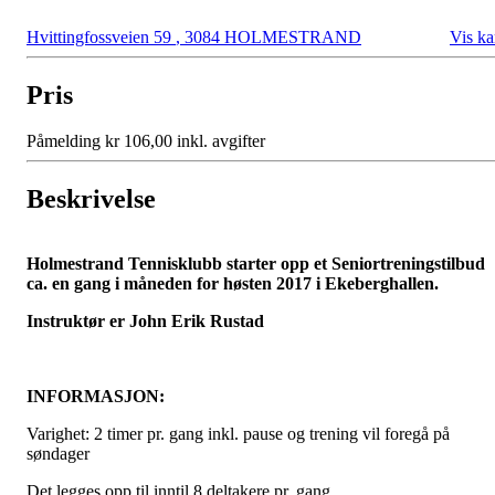
Hvittingfossveien 59
,
3084 HOLMESTRAND
Vis ka
Pris
Påmelding kr 106,00 inkl. avgifter
Beskrivelse
Holmestrand Tennisklubb starter opp et Seniortreningstilbud
ca. en gang i måneden for høsten 2017 i Ekeberghallen.
Instruktør er John Erik Rustad
INFORMASJON:
Varighet: 2 timer pr. gang inkl. pause og trening vil foregå på
søndager
Det legges opp til inntil 8 deltakere pr. gang