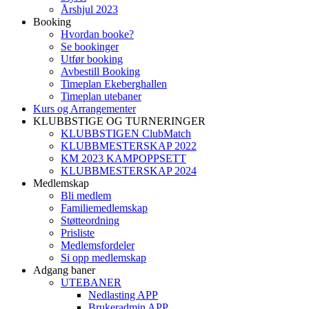
Årshjul 2023
Booking
Hvordan booke?
Se bookinger
Utfør booking
Avbestill Booking
Timeplan Ekeberghallen
Timeplan utebaner
Kurs og Arrangementer
KLUBBSTIGE OG TURNERINGER
KLUBBSTIGEN ClubMatch
KLUBBMESTERSKAP 2022
KM 2023 KAMPOPPSETT
KLUBBMESTERSKAP 2024
Medlemskap
Bli medlem
Familiemedlemskap
Støtteordning
Prisliste
Medlemsfordeler
Si opp medlemskap
Adgang baner
UTEBANER
Nedlasting APP
Brukeradmin APP