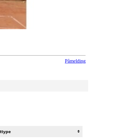
Påmelding
ettype