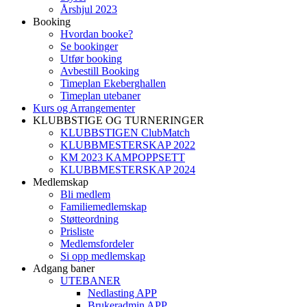
Årshjul 2023
Booking
Hvordan booke?
Se bookinger
Utfør booking
Avbestill Booking
Timeplan Ekeberghallen
Timeplan utebaner
Kurs og Arrangementer
KLUBBSTIGE OG TURNERINGER
KLUBBSTIGEN ClubMatch
KLUBBMESTERSKAP 2022
KM 2023 KAMPOPPSETT
KLUBBMESTERSKAP 2024
Medlemskap
Bli medlem
Familiemedlemskap
Støtteordning
Prisliste
Medlemsfordeler
Si opp medlemskap
Adgang baner
UTEBANER
Nedlasting APP
Brukeradmin APP