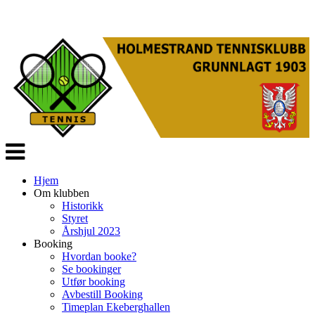
Veksle
navigasjon
Hjem
Om klubben
Historikk
Styret
Årshjul 2023
Booking
Hvordan booke?
Se bookinger
Utfør booking
Avbestill Booking
Timeplan Ekeberghallen