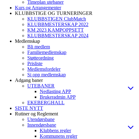
Timeplan utebaner
Kurs og Arrangementer
KLUBBSTIGE OG TURNERINGER
KLUBBSTIGEN ClubMatch
KLUBBMESTERSKAP 2022
KM 2023 KAMPOPPSETT
KLUBBMESTERSKAP 2024
Medlemskap
Bli medlem
Familiemedlemskap
Støtteordning
Prisliste
Medlemsfordeler
Si opp medlemskap
Adgang baner
UTEBANER
Nedlasting APP
Brukeradmin APP
EKEBERGHALL
SISTE NYTT
Rutiner og Reglement
Utendørsbane
Innendørsbane
Klubbens regler
Kommunens regler