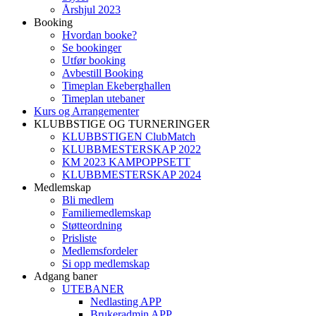
Årshjul 2023
Booking
Hvordan booke?
Se bookinger
Utfør booking
Avbestill Booking
Timeplan Ekeberghallen
Timeplan utebaner
Kurs og Arrangementer
KLUBBSTIGE OG TURNERINGER
KLUBBSTIGEN ClubMatch
KLUBBMESTERSKAP 2022
KM 2023 KAMPOPPSETT
KLUBBMESTERSKAP 2024
Medlemskap
Bli medlem
Familiemedlemskap
Støtteordning
Prisliste
Medlemsfordeler
Si opp medlemskap
Adgang baner
UTEBANER
Nedlasting APP
Brukeradmin APP