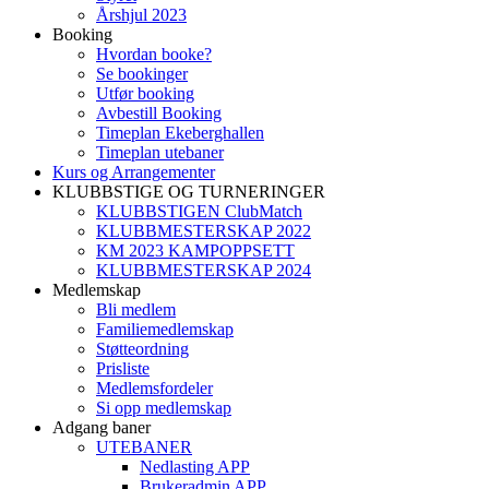
Årshjul 2023
Booking
Hvordan booke?
Se bookinger
Utfør booking
Avbestill Booking
Timeplan Ekeberghallen
Timeplan utebaner
Kurs og Arrangementer
KLUBBSTIGE OG TURNERINGER
KLUBBSTIGEN ClubMatch
KLUBBMESTERSKAP 2022
KM 2023 KAMPOPPSETT
KLUBBMESTERSKAP 2024
Medlemskap
Bli medlem
Familiemedlemskap
Støtteordning
Prisliste
Medlemsfordeler
Si opp medlemskap
Adgang baner
UTEBANER
Nedlasting APP
Brukeradmin APP