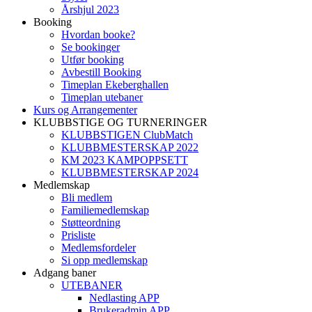
Årshjul 2023
Booking
Hvordan booke?
Se bookinger
Utfør booking
Avbestill Booking
Timeplan Ekeberghallen
Timeplan utebaner
Kurs og Arrangementer
KLUBBSTIGE OG TURNERINGER
KLUBBSTIGEN ClubMatch
KLUBBMESTERSKAP 2022
KM 2023 KAMPOPPSETT
KLUBBMESTERSKAP 2024
Medlemskap
Bli medlem
Familiemedlemskap
Støtteordning
Prisliste
Medlemsfordeler
Si opp medlemskap
Adgang baner
UTEBANER
Nedlasting APP
Brukeradmin APP