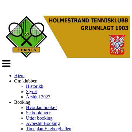
Veksle
navigasjon
Hjem
Om klubben
Historikk
Styret
Årshjul 2023
Booking
Hvordan booke?
Se bookinger
Utfør booking
Avbestill Booking
Timeplan Ekeberghallen