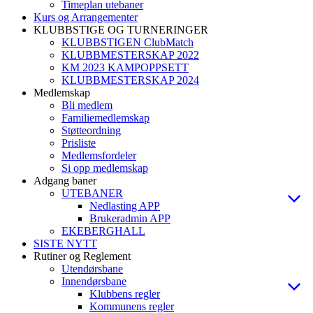
Timeplan utebaner
Kurs og Arrangementer
KLUBBSTIGE OG TURNERINGER
KLUBBSTIGEN ClubMatch
KLUBBMESTERSKAP 2022
KM 2023 KAMPOPPSETT
KLUBBMESTERSKAP 2024
Medlemskap
Bli medlem
Familiemedlemskap
Støtteordning
Prisliste
Medlemsfordeler
Si opp medlemskap
Adgang baner
UTEBANER
Nedlasting APP
Brukeradmin APP
EKEBERGHALL
SISTE NYTT
Rutiner og Reglement
Utendørsbane
Innendørsbane
Klubbens regler
Kommunens regler