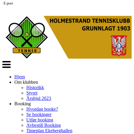
E-post
Veksle
navigasjon
Hjem
Om klubben
Historikk
Styret
Årshjul 2023
Booking
Hvordan booke?
Se bookinger
Utfør booking
Avbestill Booking
Timeplan Ekeberghallen