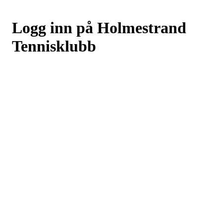
Logg inn på Holmestrand
Tennisklubb
Logg inn eller registrer deg med din e-postadresse
Neste
eller
Logg inn med Google
Logg inn med Idrettens ID