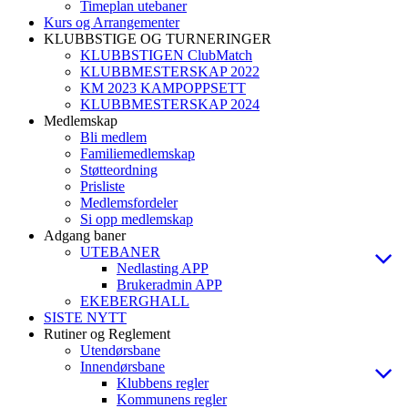
Timeplan utebaner
Kurs og Arrangementer
KLUBBSTIGE OG TURNERINGER
KLUBBSTIGEN ClubMatch
KLUBBMESTERSKAP 2022
KM 2023 KAMPOPPSETT
KLUBBMESTERSKAP 2024
Medlemskap
Bli medlem
Familiemedlemskap
Støtteordning
Prisliste
Medlemsfordeler
Si opp medlemskap
Adgang baner
UTEBANER
Nedlasting APP
Brukeradmin APP
EKEBERGHALL
SISTE NYTT
Rutiner og Reglement
Utendørsbane
Innendørsbane
Klubbens regler
Kommunens regler